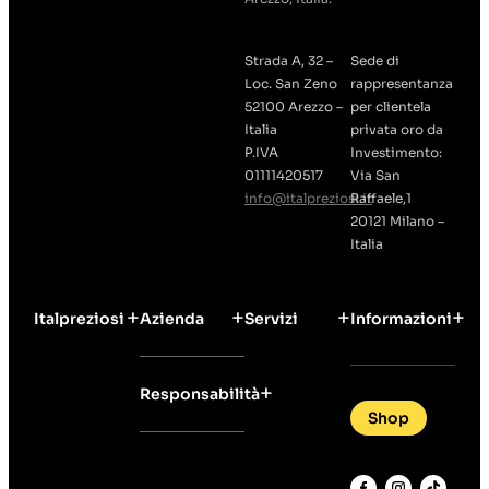
Strada A, 32 –
Sede di
Loc. San Zeno
rappresentanza
52100 Arezzo –
per clientela
Italia
privata oro da
P.IVA
Investimento:
01111420517
Via San
info@italpreziosi.it
Raffaele,1
20121 Milano –
Italia
Italpreziosi
Azienda
Servizi
Informazioni
Responsabilità
Shop