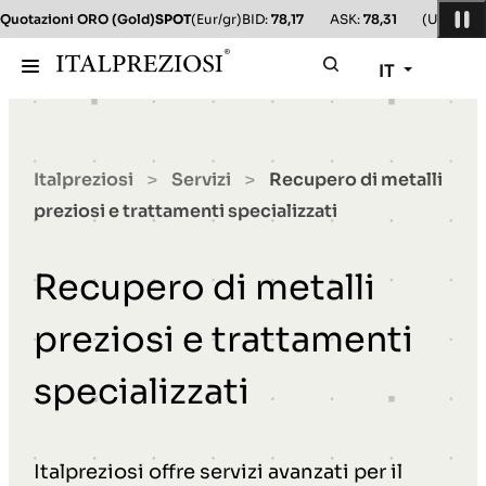
Quotazioni ORO (Gold)
SPOT
(Eur/gr)
BID:
78,17
ASK:
78,31
(Usd/oz)
B
IT
Italpreziosi
Servizi
Recupero di metalli
>
>
preziosi e trattamenti specializzati
Recupero di metalli
preziosi e trattamenti
specializzati
Italpreziosi offre servizi avanzati per il