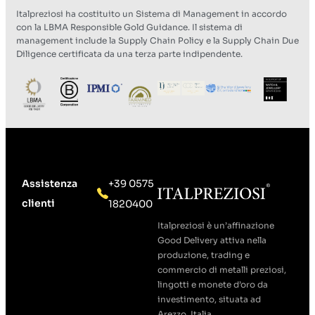
Italpreziosi ha costituito un Sistema di Management in accordo
con la LBMA Responsible Gold Guidance. Il sistema di
management include la Supply Chain Policy e la Supply Chain Due
Diligence certificata da una terza parte indipendente.
Assistenza
+39 0575
clienti
1820400
Italpreziosi è un’affinazione
Good Delivery attiva nella
produzione, trading e
commercio di metalli preziosi,
lingotti e monete d’oro da
investimento, situata ad
Arezzo, Italia.