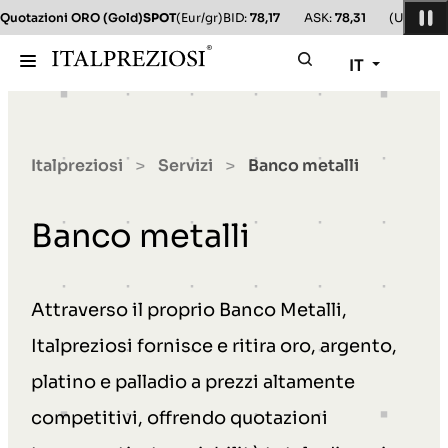
Quotazioni ORO (Gold)
SPOT
(Eur/gr)
BID:
78,17
ASK:
78,31
(Usd/oz)
B
IT
Italpreziosi
Servizi
Banco metalli
>
>
Banco metalli
Attraverso il proprio Banco Metalli,
Italpreziosi fornisce e ritira oro, argento,
platino e palladio a prezzi altamente
competitivi, offrendo quotazioni