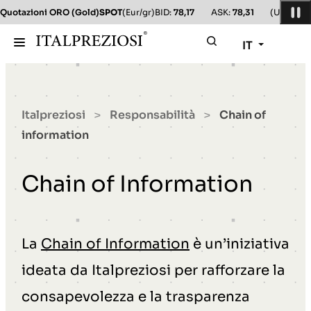
Quotazioni ORO (Gold)
SPOT
(Eur/gr)
BID:
78,17
ASK:
78,31
(Usd/oz)
B
IT
Italpreziosi
Responsabilità
Chain of
>
>
information
Chain of Information
La
Chain of Information
è un’iniziativa
ideata da Italpreziosi per rafforzare la
consapevolezza e la trasparenza