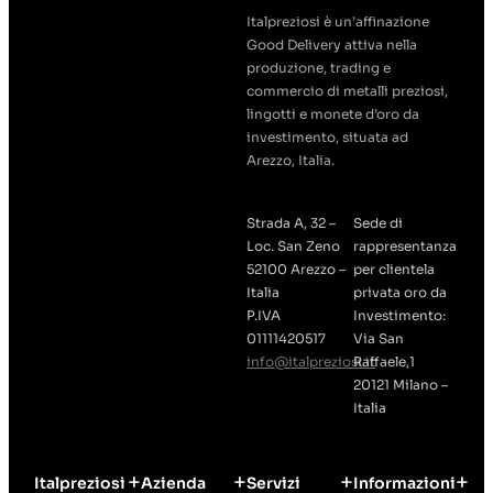
Italpreziosi è un’affinazione
Good Delivery attiva nella
produzione, trading e
commercio di metalli preziosi,
lingotti e monete d’oro da
investimento, situata ad
Arezzo, Italia.
Strada A, 32 –
Sede di
Loc. San Zeno
rappresentanza
52100 Arezzo –
per clientela
Italia
privata oro da
P.IVA
Investimento:
01111420517
Via San
info@italpreziosi.it
Raffaele,1
20121 Milano –
Italia
Italpreziosi
Azienda
Servizi
Informazioni