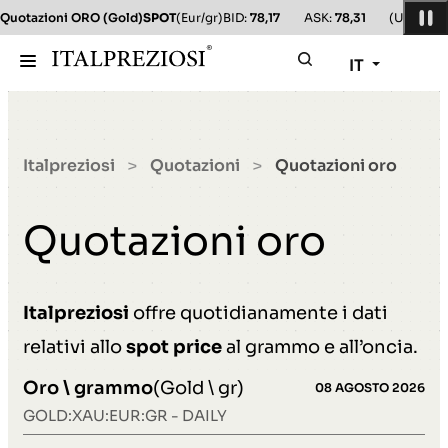
Quotazioni ORO (Gold)
SPOT
(Eur/gr)
BID:
78,17
ASK:
78,31
(Usd/oz)
B
IT
Italpreziosi
Quotazioni
Quotazioni oro
>
>
Quotazioni oro
Italpreziosi
offre quotidianamente i dati
relativi allo
spot price
al grammo e all’oncia.
Oro \ grammo
(Gold \ gr)
08 AGOSTO 2026
GOLD:XAU:EUR:GR - DAILY