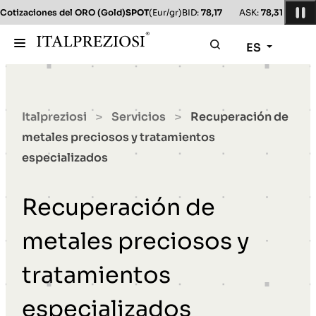
Cotizaciones del ORO (Gold)
SPOT
(Eur/gr)
BID:
78,17
ASK:
78,31
(Us
ES
Italpreziosi
Servicios
Recuperación de
>
>
metales preciosos y tratamientos
especializados
Recuperación de
metales preciosos y
tratamientos
especializados