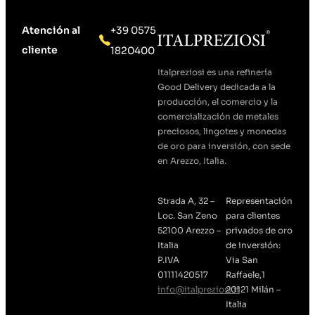
Atención al
+39 0575
cliente
1820400
Italpreziosi es una refinería
Good Delivery dedicada a la
producción, el comercio y la
comercialización de metales
preciosos, lingotes y monedas
de oro para inversión, con sede
en Arezzo, Italia.
Strada A, 32 –
Representación
Loc. San Zeno
para clientes
52100 Arezzo –
privados de oro
Italia
de inversión:
P.IVA
Via San
01111420517
Raffaele,1
info@italpreziosi.it
20121 Milán –
Italia