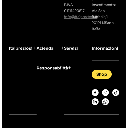
P.IVA
Investimento:
01111420517
Via San
info@italpreziosi.it
Raffaele,1
20121 Milano –
Italia
Italpreziosi
Azienda
Servizi
Informazioni
Responsabilità
Shop