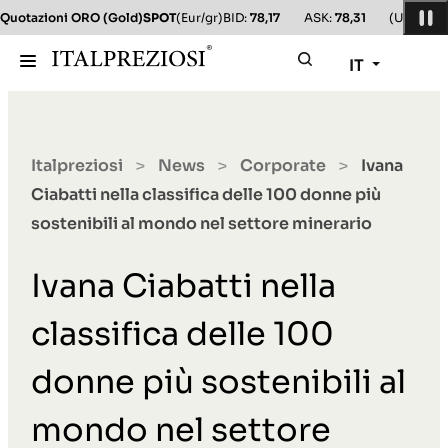
Quotazioni ORO (Gold)
SPOT
(Eur/gr)
BID:
78,17
ASK:
78,31
(Usd/oz)
B
IT
Italpreziosi
News
Corporate
Ivana
>
>
>
Ciabatti nella classifica delle 100 donne più
sostenibili al mondo nel settore minerario
Ivana Ciabatti nella
classifica delle 100
donne più sostenibili al
mondo nel settore