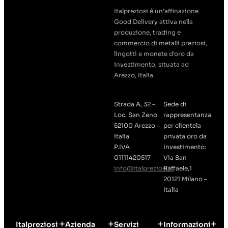
Italpreziosi è un’affinazione
Good Delivery attiva nella
produzione, trading e
commercio di metalli preziosi,
lingotti e monete d’oro da
investimento, situata ad
Arezzo, Italia.
Strada A, 32 –
Sede di
Loc. San Zeno
rappresentanza
52100 Arezzo –
per clientela
Italia
privata oro da
P.IVA
Investimento:
01111420517
Via San
info@italpreziosi.it
Raffaele,1
20121 Milano –
Italia
Italpreziosi
Azienda
Servizi
Informazioni