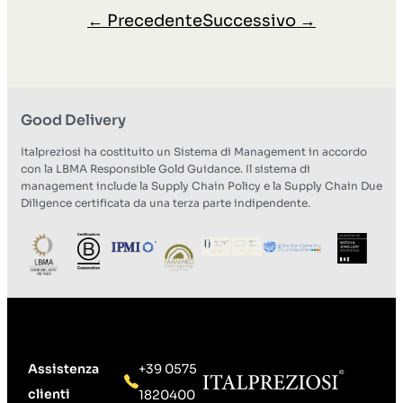
←
Precedente
Successivo
→
Good Delivery
Italpreziosi ha costituito un Sistema di Management in accordo
con la LBMA Responsible Gold Guidance. Il sistema di
management include la Supply Chain Policy e la Supply Chain Due
Diligence certificata da una terza parte indipendente.
Assistenza
+39 0575
clienti
1820400