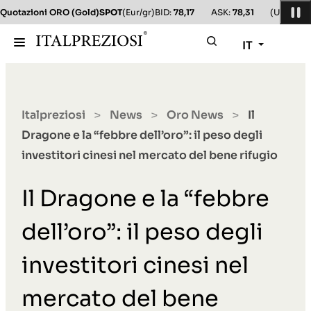
Quotazioni ORO (Gold)
SPOT
(Eur/gr)
BID:
78,17
ASK:
78,31
(Usd/oz)
B
IT
Italpreziosi
News
Oro News
Il
>
>
>
Dragone e la “febbre dell’oro”: il peso degli
investitori cinesi nel mercato del bene rifugio
Il Dragone e la “febbre
dell’oro”: il peso degli
investitori cinesi nel
mercato del bene