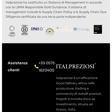
Italpreziosi ha costituito un Sistema di Management in accordo
con la LBMA Responsible Gold Guidance. Il sistema di
management include la Supply Chain Policy e la Supply Chain Due
Diligence certificata da una terza parte indipendente.
Assistenza
+39 0575
clienti
1820400
Italpreziosi è un’affinazione
Good Delivery attiva nella
produzione, trading e
commercio di metalli preziosi,
lingotti e monete d’oro da
investimento, situata ad
Arezzo, Italia.