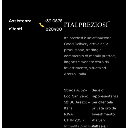
Assistenza
+39 0575
clienti
1820400
Italpreziosi è un’affinazione
Good Delivery attiva nella
produzione, trading e
commercio di metalli preziosi,
lingotti e monete d’oro da
investimento, situata ad
Arezzo, Italia.
Strada A, 32 –
Sede di
Loc. San Zeno
rappresentanza
52100 Arezzo –
per clientela
Italia
privata oro da
P.IVA
Investimento:
01111420517
Via San
info@italpreziosi.it
Raffaele,1