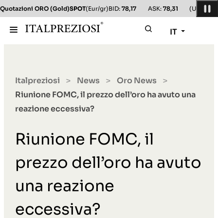
Quotazioni ORO (Gold)
SPOT
(Eur/gr)
BID:
78,17
ASK:
78,31
(Usd/oz)
B
IT
Italpreziosi
News
Oro News
>
>
>
Riunione FOMC, il prezzo dell’oro ha avuto una
reazione eccessiva?
Riunione FOMC, il
prezzo dell’oro ha avuto
una reazione
eccessiva?