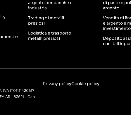
argento per banche e
di paste e pol
industria
argento
ity
Trading di metalli
Vendita di lin
preziosi
e argento e 
investimento
Logistica e trasporto
tamenti e
metalli preziosi
Deposito ass
con ItalDepos
Privacy policy
Cookie policy
P. IVA IT01111420517 –
REA AR – 83621 – Cap.