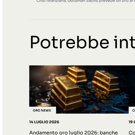
Crisi finanziaria, Goldman Sachs prevede un oro ai 
Potrebbe int
ORO NEWS
O
14 LUGLIO 2026
19
Andamento oro luglio 2026: banche
Co