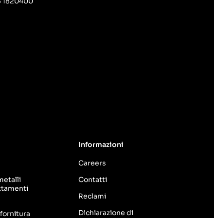
5 1820400
Informazioni
i
Careers
etalli
Contatti
attamenti
Reclami
Dichiarazione di
fornitura