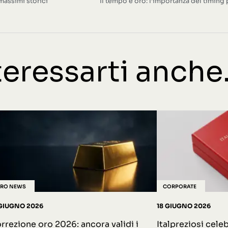
massimi storici
Il tempo è oro: l’importanza del timing 
eressarti anche.
RO NEWS
CORPORATE
 GIUGNO 2026
18 GIUGNO 2026
rrezione oro 2026: ancora validi i
Italpreziosi celeb