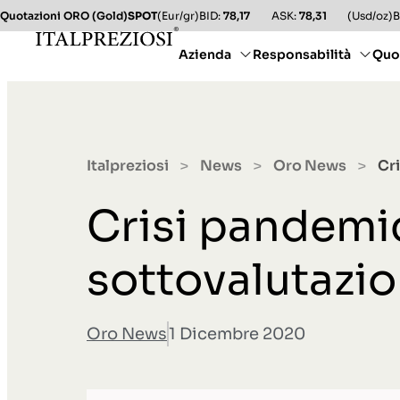
Quotazioni ORO (Gold)
SPOT
(Eur/gr)
BID:
78,17
ASK:
78,31
(Usd/oz)
B
Azienda
Responsabilità
Quo
Italpreziosi
News
Oro News
Cri
>
>
>
Crisi pandemic
sottovalutazio
Oro News
1 Dicembre 2020