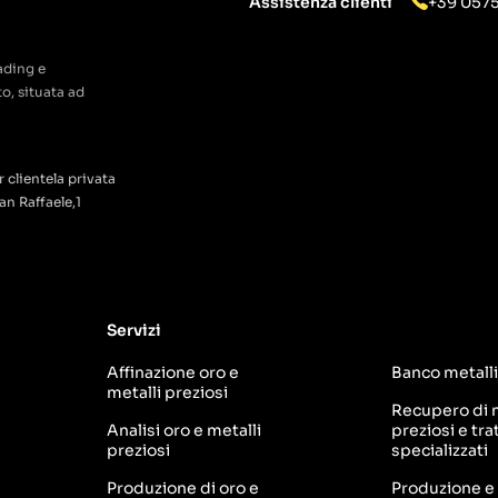
Assistenza clienti
+39 057
ading e
o, situata ad
 clientela privata
an Raffaele,1
Servizi
Affinazione oro e
Banco metall
metalli preziosi
Recupero di m
Analisi oro e metalli
preziosi e tr
preziosi
specializzati
Produzione di oro e
Produzione e 