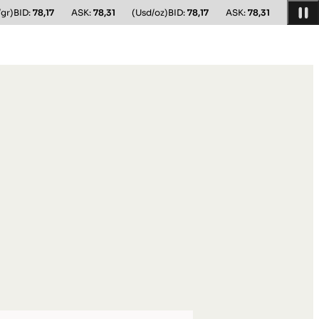
/gr)
BID:
78,17
ASK:
78,31
(Usd/oz)
BID:
78,17
ASK:
78,31