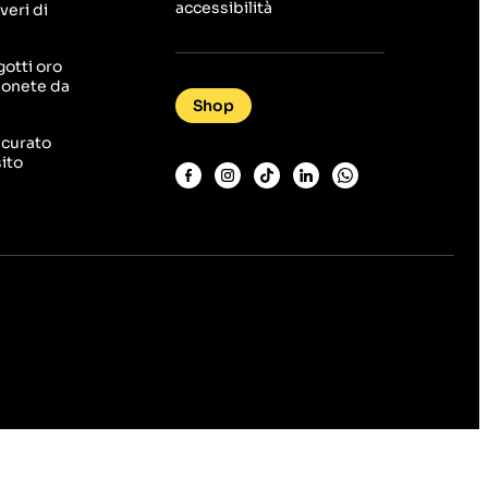
accessibilità
veri di
gotti oro
monete da
Shop
icurato
ito